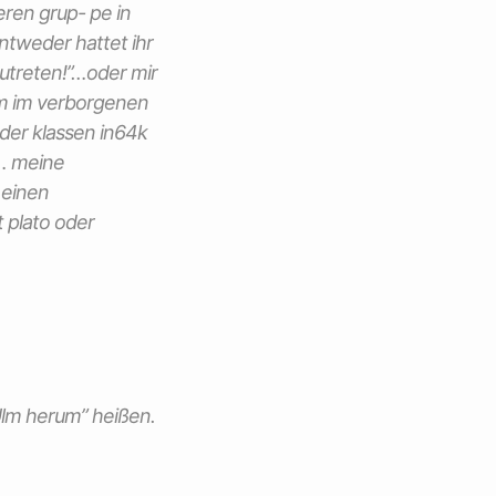
ren grup- pe in
ntweder hattet ihr
zutreten!”…oder mir
um im verborgenen
 der klassen in64k
)… meine
 einen
t plato oder
Ulm herum” heißen.