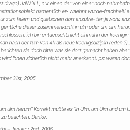
st
drago) JAWOLL, nur einen der von einer noch nahmhafte
trationsobjekt namentlich er- waehnt wurde-frechheit! e
nur zum feiern und quatschen dort anzutre- ten,jawohl:”an
i- gentliche dieser zusammenkunft in ulm oder um ulm her
rschlossen. ich bin entaeuscht.nicht einmal in der koenigin
an nach der tum von 4k als neue koenigsdiziplin reden ?
berichten sie doch bitte was sie dort gemacht haben.aber
 wird ihnen sicherlich nicht mehr anerkannt. ps: waren dor
mber 31st, 2005
 um ulm herum” Korrekt müßte es “in Ulm, um Ulm und um 
es zu beachten. Danke.
tte –
January 2nd, 2006