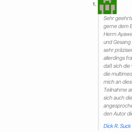
Sehr geehrte
gerne dem Er
Herrn Ayaweh
und Gesang 
sehr präzis
allerdings f
daß sich die
die multimed
mich an dies
Teilnahme an
sich auch d
angesprochen
den Autor di
Dick R. Suck