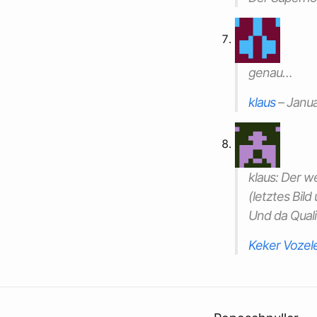
genau…
klaus
–
Janua
klaus: Der w
(letztes Bil
Und da Quali
Keker Vozel