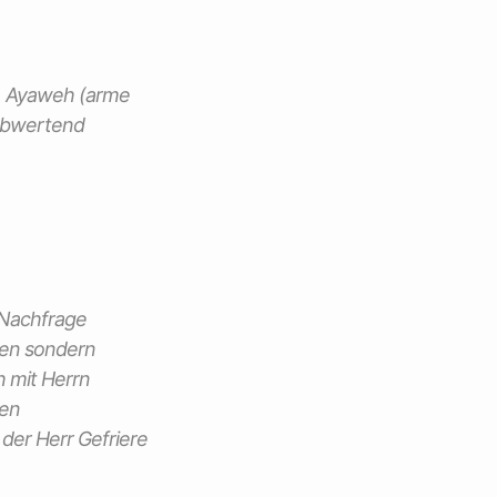
 a) Ayaweh (arme
t abwertend
r Nachfrage
ngen sondern
h mit Herrn
hen
der Herr Gefriere