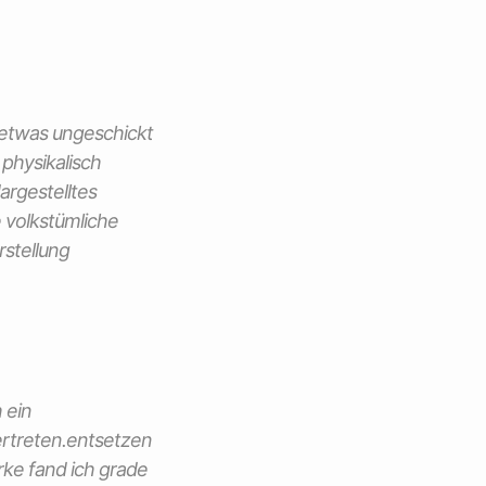
h etwas ungeschickt
physikalisch
argestelltes
e volkstümliche
rstellung
 ein
ertreten.entsetzen
ke fand ich grade