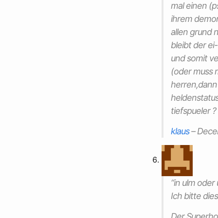
mal einen (
p
ihrem demons
allen grund 
bleibt der e
und somit ve
(oder muss m
herren,dann 
heldenstatus
tiefspueler ?
klaus
–
Dece
“in ulm oder
Ich bitte di
Der Superho