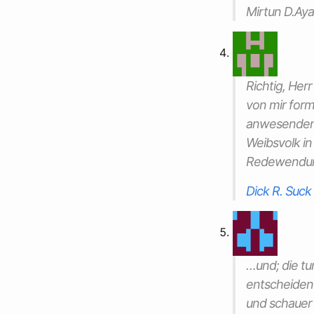
Mirtun D.Ay
Richtig, Her
von mir form
anwesendem W
Weibsvolk in
Redewendung 
Dick R. Suck
…und; die tu
entscheidend
und schauer