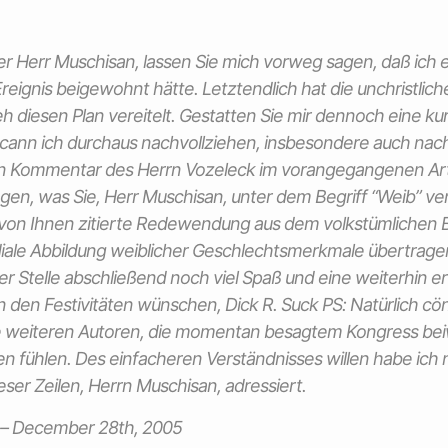
r Herr Muschisan, lassen Sie mich vorweg sagen, daß ich e
eignis beigewohnt hätte. Letztendlich hat die unchristlich
 diesen Plan vereitelt. Gestatten Sie mir dennoch eine ku
cann ich durchaus nachvollziehen, insbesondere auch nac
en Kommentar des Herrn Vozeleck im vorangegangenen Arti
ragen, was Sie, Herr Muschisan, unter dem Begriff “Weib” ve
 von Ihnen zitierte Redewendung aus dem volkstümlichen B
iale Abbildung weiblicher Geschlechtsmerkmale übertragen 
er Stelle abschließend noch viel Spaß und eine weiterhin e
 den Festivitäten wünschen, Dick R. Suck PS: Natürlich 
ie weiteren Autoren, die momentan besagtem Kongress bei
 fühlen. Des einfacheren Verständnisses willen habe ich n
eser Zeilen, Herrn Muschisan, adressiert.
–
December 28th, 2005