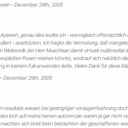
aweh –
December 29th, 2005
r Ayaweh, genau dies wollte ich - wenngleich offensichtlic
uliert - ausdrücken. Ich hegte die Vermutung, daß mangels 
eibsvolk der Herr Muschisan damit virtuell multimedial d
 expliziten Posen meinen könnte, wodrauf sich natürlich di
in keinem Fall anwenden ließe. Vielen Dank für diese Kla
–
December 29th, 2005
m resultate wiesen bei gestrigriger voraugenfuehrung doch
es loch auf.meine herren autoren;sie waren ja gar nicht v
 machten sich breit beim betrachten der geschaffenen wer