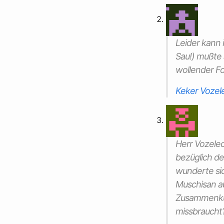
Leider kann 
Sau!) mußte 
wollender F
Keker Vozel
Herr Vozelec
bezüglich de
wunderte sic
Muschisan au
Zusammenkün
missbraucht