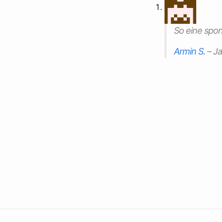
So eine spon
Armin S.
–
Ja